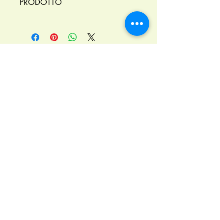
PRODOTTO
Il prodotto e' ottenuto con tradizionale
tecnologia da mosti d'uva provenienti da
vitigni particolari con l'aggiunta di aceto di
vino.
ACETIFICIO REMIGIO SPIGA S.N.C.
L'aspetto e' limpido e brillante e il colore
bruno intenso.
L'odore e' caratteristico, persistente,
intenso e delicato, gradevolmente acetico.
Il sapore agrodolce, equilibrato e
gradevole.
L'acidita' totale e' del 6%.
Contattaci
+39 070 504284
acetificiospiga@tiscali.it
Stabilimento: Via dei Tigli 6 - 09134 Cagliari
Partita IVA:
02934510922
REA 234330